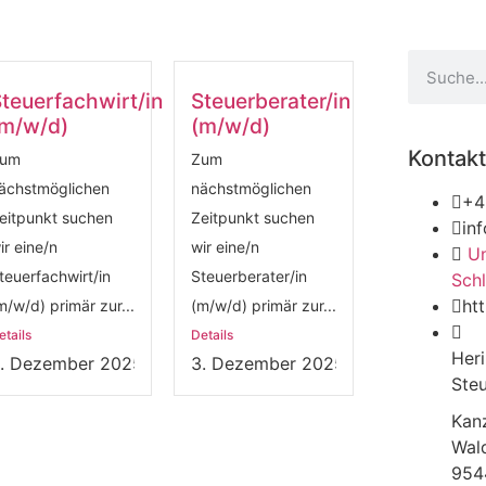
teuerfachwirt/in
Steuerberater/in
(m/w/d)
(m/w/d)
Kontakt
um
Zum
ächstmöglichen
nächstmöglichen
+4
eitpunkt suchen
Zeitpunkt suchen
in
ir eine/n
wir eine/n
Un
teuerfachwirt/in
Steuerberater/in
Schl
htt
m/w/d) primär zur...
(m/w/d) primär zur...
etails
Details
Heri
. Dezember 2025
3. Dezember 2025
Ste
Kanz
Wald
954