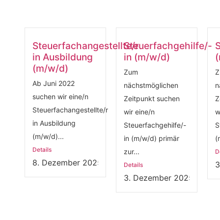
Steuerfachangestellte/r
Steuerfachgehilfe/-
S
in Ausbildung
in (m/w/d)
(m/w/d)
Zum
Z
Ab Juni 2022
nächstmöglichen
n
suchen wir eine/n
Zeitpunkt suchen
Z
Steuerfachangestellte/r
wir eine/n
w
in Ausbildung
Steuerfachgehilfe/-
S
(m/w/d)...
in (m/w/d) primär
(
Details
zur...
D
8. Dezember 2025
3
Details
3. Dezember 2025