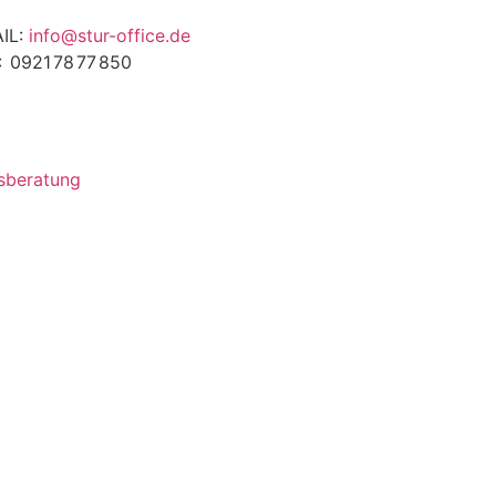
IL:
info@stur-office.de
:
0921
78
77
850
sberatung