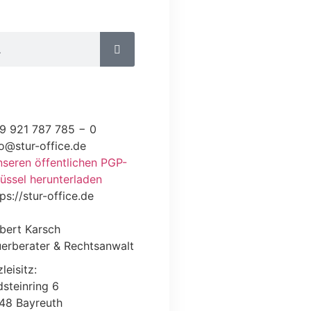
9 921 787 785 − 0
fo@stur-office.de
seren öffentlichen PGP-
üssel herunterladen
ps://stur-office.de
bert Karsch
uerberater & Rechtsanwalt
leisitz:
steinring 6
48 Bayreuth